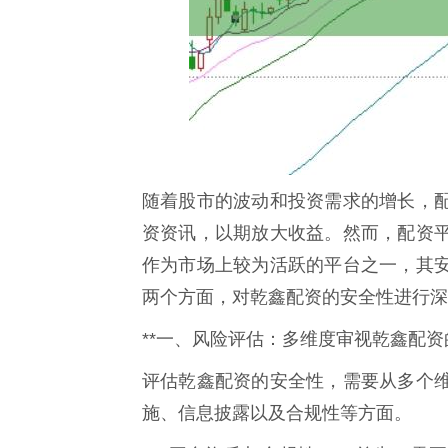
随着股市的波动和投资需求的增长，
资资讯，以期放大收益。然而，配资
作为市场上较为活跃的平台之一，其
两个方面，对乾鑫配资的安全性进行深
**一、风险评估：多维度审视乾鑫配资
评估乾鑫配资的安全性，需要从多个
施、信息披露以及合规性等方面。