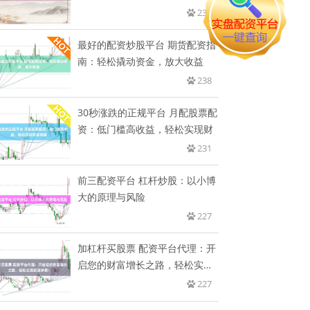
238
最好的配资炒股平台 期货配资指
南：轻松撬动资金，放大收益
238
30秒涨跌的正规平台 月配股票配
资：低门槛高收益，轻松实现财
231
前三配资平台 杠杆炒股：以小博
大的原理与风险
227
加杠杆买股票 配资平台代理：开
启您的财富增长之路，轻松实现
投
227