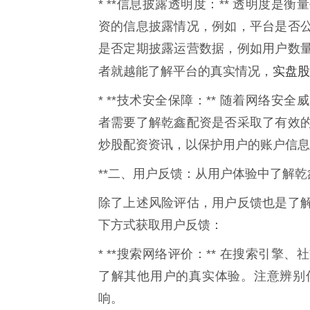
* **信息披露透明度：** 透明度
资的信息披露情况，例如，平台是否
是否定期披露运营数据，例如用户数
实盘股
者就越能了解平台的真实情况，
* **技术安全保障：** 随着网络
者需要了解乾鑫配资是否采取了有效
炒股配资资讯，以保护用户的账户信息
**二、用户反馈：从用户体验中了解乾
除了上述风险评估，用户反馈也是了
下方式获取用户反馈：
* **搜索网络评价：** 在搜索引
了解其他用户的真实体验。注意辨别
响。