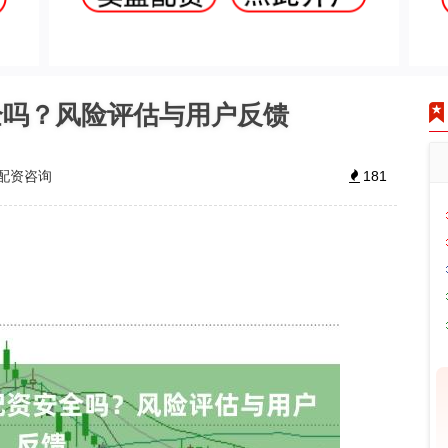
全吗？风险评估与用户反馈
配资咨询
181