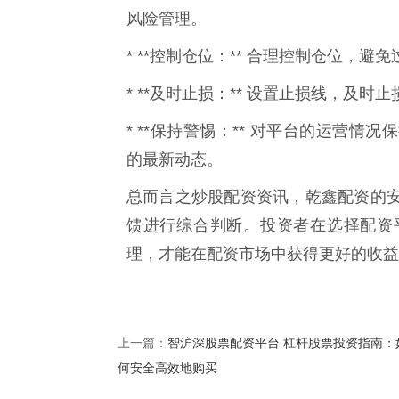
风险管理。
* **控制仓位：** 合理控制仓位，
* **及时止损：** 设置止损线，及时
* **保持警惕：** 对平台的运营
的最新动态。
总而言之炒股配资资讯，乾鑫配资的
馈进行综合判断。投资者在选择配资
理，才能在配资市场中获得更好的收益
智沪深股票配资平台 杠杆股票投资指南：
上一篇：
何安全高效地购买