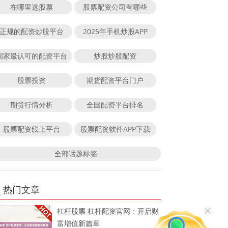
在哪里选股票
股票配资公司有哪些
正规的配资炒股平台
2025年手机炒股APP
国家最认可的配资平台
炒股炒股配资
股票投资
期货配资平台门户
期货行情分析
全国配资平台排名
股票配资线上平台
股票配资软件APP下载
全部话题标签
热门文章
杠杆股票 杠杆配资官网：开启财
富增值新篇章