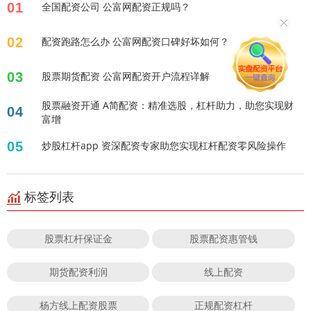
01
全国配资公司 公富网配资正规吗？
02
配资跑路怎么办 公富网配资口碑好坏如何？
03
股票期货配资 公富网配资开户流程详解
股票融资开通 A简配资：精准选股，杠杆助力，助您实现财
04
富增
05
炒股杠杆app 资深配资专家助您实现杠杆配资零风险操作
标签列表
股票杠杆保证金
股票配资惠管钱
期货配资利润
线上配资
杨方线上配资股票
正规配资杠杆