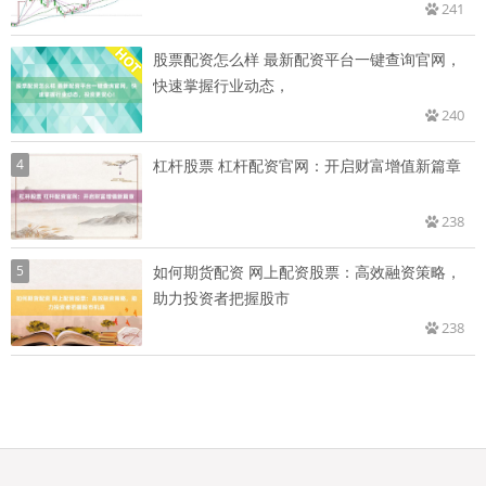
241
股票配资怎么样 最新配资平台一键查询官网，
快速掌握行业动态，
240
4
杠杆股票 杠杆配资官网：开启财富增值新篇章
238
5
如何期货配资 网上配资股票：高效融资策略，
助力投资者把握股市
238