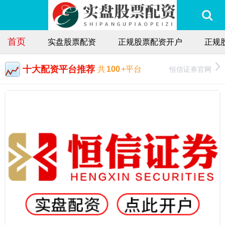
首页
实盘股票配资
正规股票配资开户
正规
十大配资平台推荐
恒信证券官网
共
100
+平台