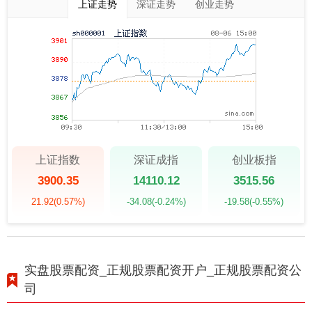
上证走势
深证走势
创业走势
上证指数
深证成指
创业板指
3900.35
14110.12
3515.56
21.92
(0.57%)
-34.08
(-0.24%)
-19.58
(-0.55%)
实盘股票配资_正规股票配资开户_正规股票配资公
司