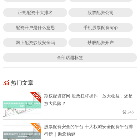
正规配资十大排名
股票配资公司
配资开户是什么意思
手机股票配资app
网上配资炒股安全吗
炒股配资开户
全部话题标签
热门文章
期权配资官网 股票杠杆操作：放大收益，还是
放大风险？
245
股票配资安全的平台 十大权威安全配资平台排
行榜 | 助您稳健