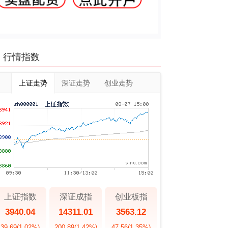
行情指数
上证走势
深证走势
创业走势
上证指数
深证成指
创业板指
3940.04
14311.01
3563.12
39.69
(1.02%)
200.89
(1.42%)
47.56
(1.35%)