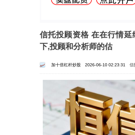
信托投顾资格 在在行情
下,投顾和分析师的估
信
加十倍杠杆炒股
2026-06-10 02:23:31