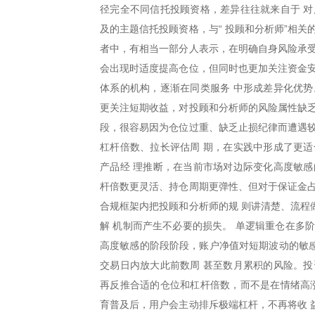
径完全不同信托投顾资格，差异往往就来自于 对
及的主题信托投顾资格，与“ 投顾和分析师”相
者中，有相当一部分人表示，在明确自身风险承
会出现时适度提高仓位，但同时也更加关注资金安
体系的机构，逐渐在同类服务 中形成差异化优势
更关注短期收益，对投顾和分析师的风险属性缺乏
段，很容易因为仓位过重、缺乏止损纪律而遭遇较
杠杆倍数、拉长评估周 期，在实践中形成了更
产品经 理推断，在当前市场对边际变化高度敏感
杆倍数更灵活、持仓周期更弹性、但对于保证金占
合规框架内把投顾和分析师的规 则讲清楚、流程
解 机制而产生不必要的损失。 单逻辑重仓在多
高度敏感的阶段阶段，账户净值对短期波动的敏感
交易日内放大此前数周 甚至数月累积的风险。投
再反推合适的仓位和杠杆倍数，而不是在情绪高涨
育普及后，用户会主动排斥极端杠杆，不再将收 