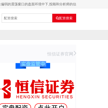
性偏弱的震荡窗口的盘面环境中下,投顾和分析师的估
配资搜索
恒信证券官网