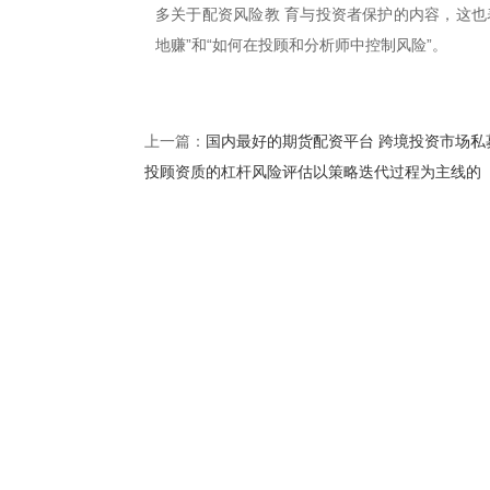
多关于配资风险教 育与投资者保护的内容，这也
地赚”和“如何在投顾和分析师中控制风险”。
国内最好的期货配资平台 跨境投资市场私
上一篇：
投顾资质的杠杆风险评估以策略迭代过程为主线的