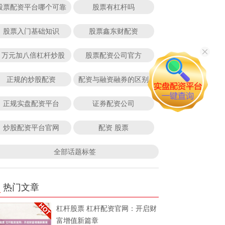
股票配资平台哪个可靠
股票有杠杆吗
股票入门基础知识
股票鑫东财配资
1万元加八倍杠杆炒股
股票配资公司官方
正规的炒股配资
配资与融资融券的区别
正规实盘配资平台
证券配资公司
炒股配资平台官网
配资 股票
全部话题标签
热门文章
杠杆股票 杠杆配资官网：开启财
富增值新篇章