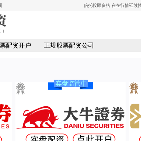
司
信托投顾资格 在在行情延续
票配资开户
正规股票配资公司