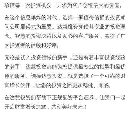
珍惜每一次投资机会，力求为客户创造最大的价值。
在这个信息爆炸的时代，选择一家值得信赖的投资顾
问公司显得尤为重要。达慧投资凭借其专业的投资理
念、智慧的投资决策以及贴心的客户服务，赢得了广
大投资者的信赖和好评。
无论是初入投资领域的新手，还是有着丰富投资经验
的老手，达慧投资都能为您提供最专业的指导和最优
质的服务。选择达慧投资，就是选择了一个可靠的财
富增长伙伴，让您的投资之路更加稳健、顺畅。
在达慧投资的帮助下正规配资平台证券，让我们一起
开启财富增长之旅，共创美好未来！