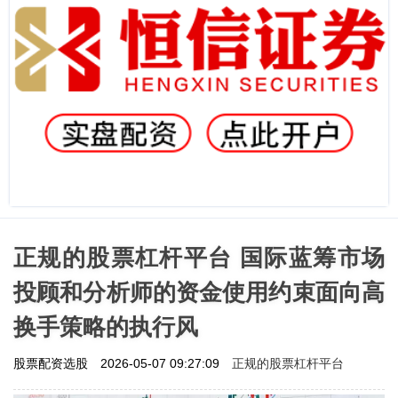
正规的股票杠杆平台 国际蓝筹市场
投顾和分析师的资金使用约束面向高
换手策略的执行风
正规的股票杠杆平台
股票配资选股
2026-05-07 09:27:09