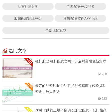
期货行情分析
全国配资平台排名
股票配资线上平台
股票配资软件APP下载
全部话题标签
热门文章
杠杆股票 杠杆配资官网：开启财富增值新篇章
238
最好的配资炒股平台 期货配资指南：轻松撬动
资金，放大收益
238
30秒涨跌的正规平台 月配股票配资：低门槛高