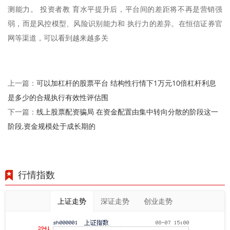
测能力。 投资者教 育水平提升后，平台间的差距将不再是营销强
弱，而是风控模型、风险识别能力和 执行力的差异。在恒信证券官
网等渠道，可以看到越来越多关
可以加杠杆的股票平台 结构性行情下1万元10倍杠杆利息
上一篇：
是多少的合规执行有效性评估围
线上股票配资骗局 在资金配置由集中转向分散的阶段这一
下一篇：
阶段,资金规模处于成长期的
行情指数
上证走势
深证走势
创业走势