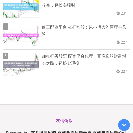
收益，轻松实现财
231
4
前三配资平台 杠杆炒股：以小博大的原理与风
险
227
5
加杠杆买股票 配资平台代理：开启您的财富增
长之路，轻松实现投
227
友情链接：
实盘股票配资_正规股票配资开户_正规股票配资公司
Powered by