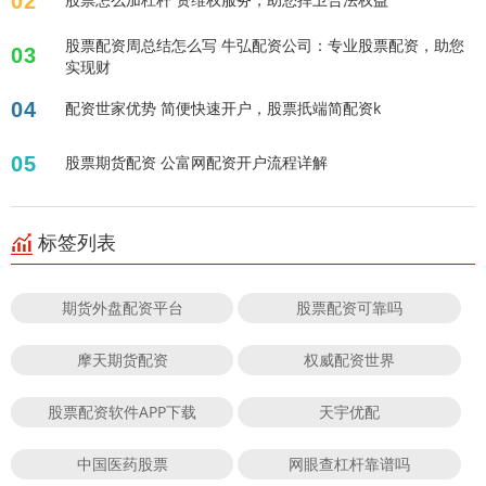
02
股票配资周总结怎么写 牛弘配资公司：专业股票配资，助您
03
实现财
04
配资世家优势 简便快速开户，股票扺端简配资k
05
股票期货配资 公富网配资开户流程详解
标签列表
期货外盘配资平台
股票配资可靠吗
摩天期货配资
权威配资世界
股票配资软件APP下载
天宇优配
中国医药股票
网眼查杠杆靠谱吗