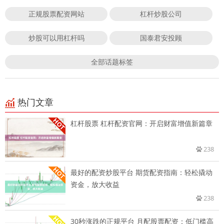
正规股票配资网站
杠杆炒股公司
炒股可以用杠杆吗
国泰君安投顾
全部话题标签
热门文章
杠杆股票 杠杆配资官网：开启财富增值新篇章
238
最好的配资炒股平台 期货配资指南：轻松撬动
资金，放大收益
238
30秒涨跌的正规平台 月配股票配资：低门槛高