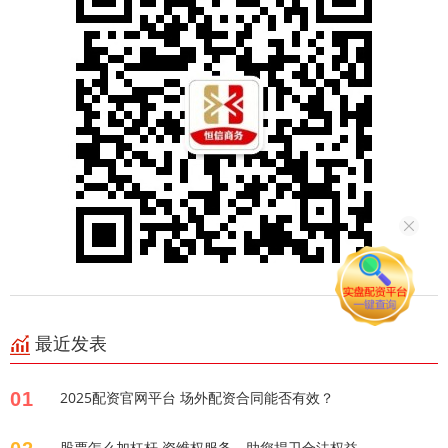
最近发表
01
2025配资官网平台 场外配资合同能否有效？
股票怎么加杠杆 资维权服务，助您捍卫合法权益