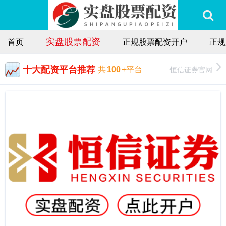
实盘股票配资
首页
正规股票配资开户
正规
十大配资平台推荐
恒信证券官网
共
100
+平台