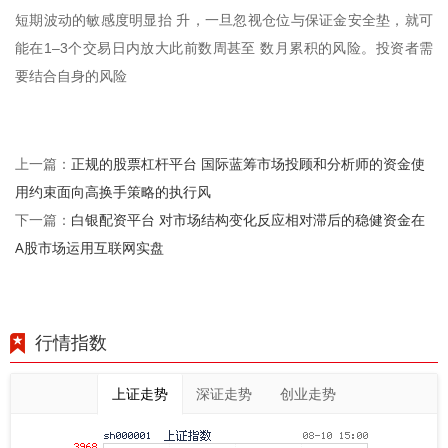
短期波动的敏感度明显抬 升，一旦忽视仓位与保证金安全垫，就可
能在1–3个交易日内放大此前数周甚至 数月累积的风险。投资者需
要结合自身的风险
正规的股票杠杆平台 国际蓝筹市场投顾和分析师的资金使
上一篇：
用约束面向高换手策略的执行风
白银配资平台 对市场结构变化反应相对滞后的稳健资金在
下一篇：
A股市场运用互联网实盘
行情指数
上证走势
深证走势
创业走势