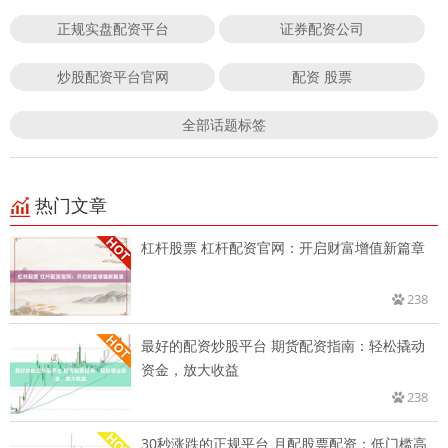
正规实盘配资平台
证券配资公司
炒股配资平台官网
配资 股票
全部话题标签
热门文章
杠杆股票 杠杆配资官网：开启财富增值新篇章
238
最好的配资炒股平台 期货配资指南：轻松撬动
资金，放大收益
238
30秒涨跌的正规平台 月配股票配资：低门槛高