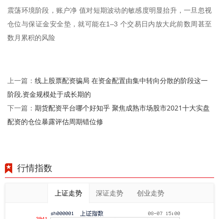
震荡环境阶段，账户净 值对短期波动的敏感度明显抬升，一旦忽视
仓位与保证金安全垫，就可能在1–3 个交易日内放大此前数周甚至
数月累积的风险
线上股票配资骗局 在资金配置由集中转向分散的阶段这一
上一篇：
阶段,资金规模处于成长期的
期货配资平台哪个好知乎 聚焦成熟市场股市2021十大实盘
下一篇：
配资的仓位暴露评估周期错位修
行情指数
上证走势
深证走势
创业走势