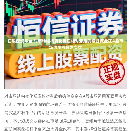
对市场结构变化反应相对滞后的稳健资金在A股市场运用互联网实盘
近期，在亚太资本圈的市场缺乏一致预期的震荡环境中，围绕“互联
网实盘杠杆平 台”的话题再度升温。券商策略日报行业段落一致指
向，不少短线交易群体在市场 波动加剧时，更倾向于通过适度运用
互联网实盘杠杆平台来放大资金效率，其中选 择恒信证券等实盘配