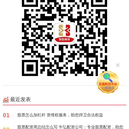
最近发表
01
股票怎么加杠杆 资维权服务，助您捍卫合法权益
股票配资周总结怎么写 牛弘配资公司：专业股票配资，助您