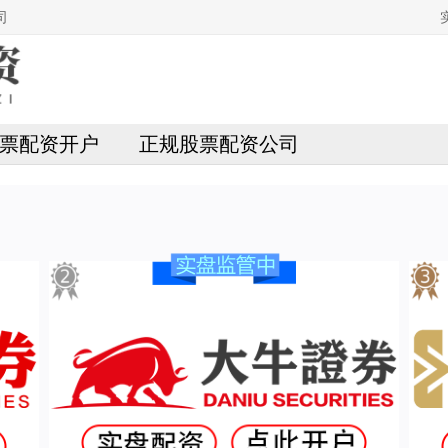
司
票配资开户
正规股票配资公司