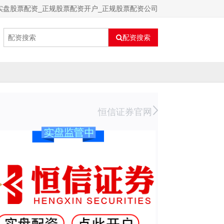
实盘股票配资_正规股票配资开户_正规股票配资公司
配资搜索
恒信证券官网