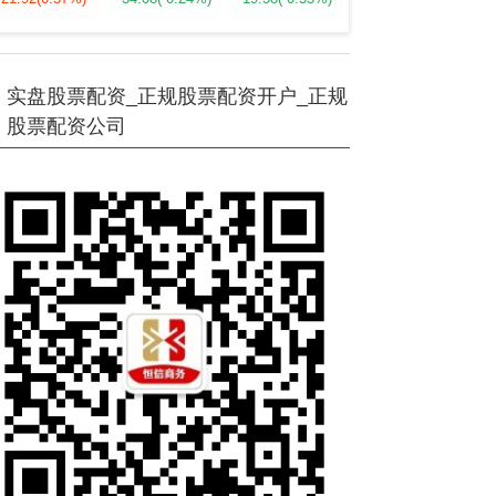
实盘股票配资_正规股票配资开户_正规
股票配资公司