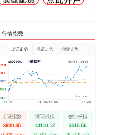
行情指数
上证走势
深证走势
创业走势
上证指数
深证成指
创业板指
3900.35
14110.12
3515.56
21.92
(0.57%)
-34.08
(-0.24%)
-19.58
(-0.55%)