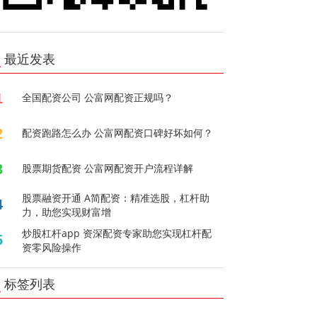
最近发表
1
全国配资公司 公富网配资正规吗？
2
配资跑路怎么办 公富网配资口碑好坏如何？
3
股票期货配资 公富网配资开户流程详解
股票融资开通 A简配资：精准选股，杠杆助
4
力，助您实现财富增
炒股杠杆app 资深配资专家助您实现杠杆配
5
资零风险操作
标签列表