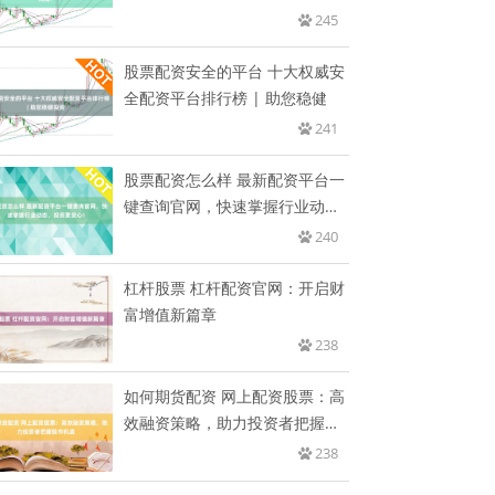
245
股票配资安全的平台 十大权威安
全配资平台排行榜 | 助您稳健
241
股票配资怎么样 最新配资平台一
键查询官网，快速掌握行业动
态，
240
杠杆股票 杠杆配资官网：开启财
富增值新篇章
238
如何期货配资 网上配资股票：高
效融资策略，助力投资者把握股
市
238