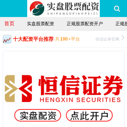
首页
实盘股票配资
正规股票配资开户
正规
十大配资平台推荐
恒信证券官网
共
100
+平台