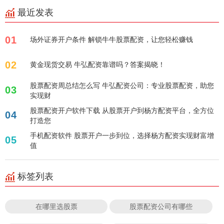
最近发表
01
场外证券开户条件 解锁牛牛股票配资，让您轻松赚钱
02
黄金现货交易 牛弘配资靠谱吗？答案揭晓！
股票配资周总结怎么写 牛弘配资公司：专业股票配资，助您
03
实现财
股票配资开户软件下载 从股票开户到杨方配资平台，全方位
04
打造您
手机配资软件 股票开户一步到位，选择杨方配资实现财富增
05
值
标签列表
在哪里选股票
股票配资公司有哪些