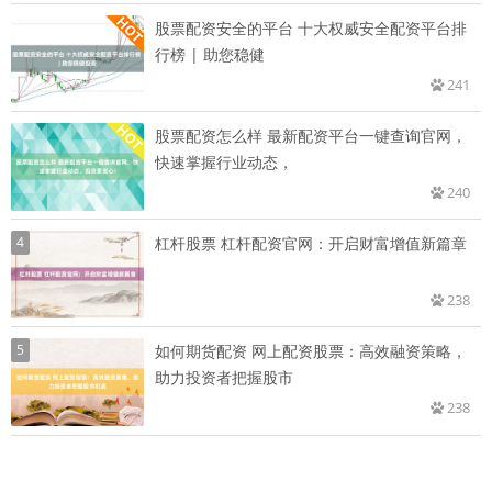
股票配资安全的平台 十大权威安全配资平台排
行榜 | 助您稳健
241
股票配资怎么样 最新配资平台一键查询官网，
快速掌握行业动态，
240
4
杠杆股票 杠杆配资官网：开启财富增值新篇章
238
5
如何期货配资 网上配资股票：高效融资策略，
助力投资者把握股市
238