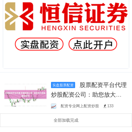
股票配资平台代理
实盘股票配资
炒股配资公司：助您放大收
益，掘金股市！
配资专业网上配资炒股
133
全部加载完成