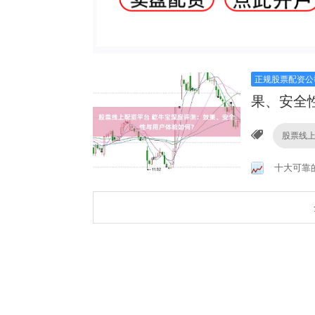
正规股票配资公
果、安全
股票线
十大可靠