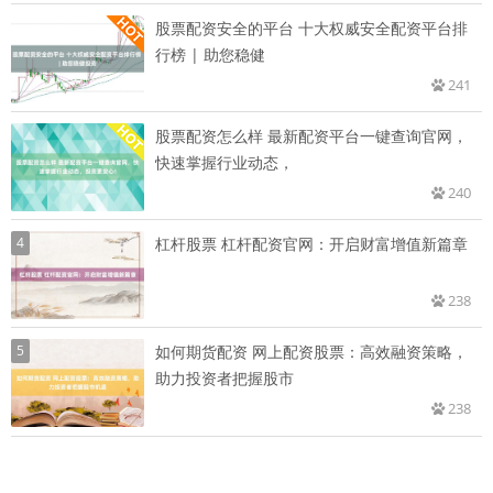
股票配资安全的平台 十大权威安全配资平台排
行榜 | 助您稳健
241
股票配资怎么样 最新配资平台一键查询官网，
快速掌握行业动态，
240
4
杠杆股票 杠杆配资官网：开启财富增值新篇章
238
5
如何期货配资 网上配资股票：高效融资策略，
助力投资者把握股市
238