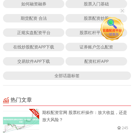
如何融资融券
股票入门基础
期货配资 合法
股票配资炒股
正规实盘配资平台
股票杠杆平台排行
在线炒股配资APP下载
证券账户怎么配资
交易软件APP下载
配资杠杆APP
全部话题标签
热门文章
期权配资官网 股票杠杆操作：放大收益，还是
放大风险？
245