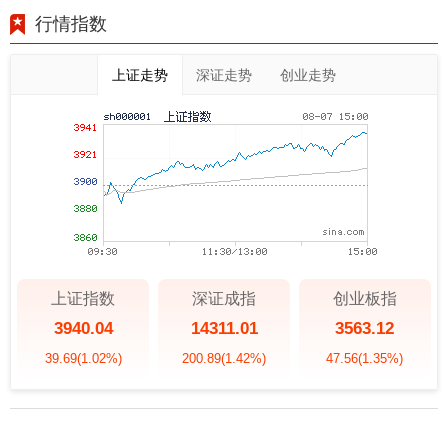
行情指数
上证走势
深证走势
创业走势
上证指数
深证成指
创业板指
3940.04
14311.01
3563.12
39.69
(1.02%)
200.89
(1.42%)
47.56
(1.35%)