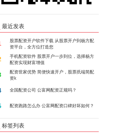
最近发表
股票配资开户软件下载 从股票开户到杨方配
1
资平台，全方位打造您
手机配资软件 股票开户一步到位，选择杨方
2
配资实现财富增值
配资世家优势 简便快速开户，股票扺端简配
3
资k
4
全国配资公司 公富网配资正规吗？
5
配资跑路怎么办 公富网配资口碑好坏如何？
标签列表