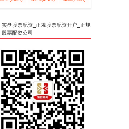
实盘股票配资_正规股票配资开户_正规
股票配资公司