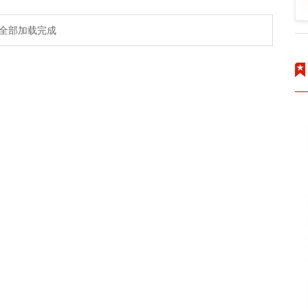
全部加载完成