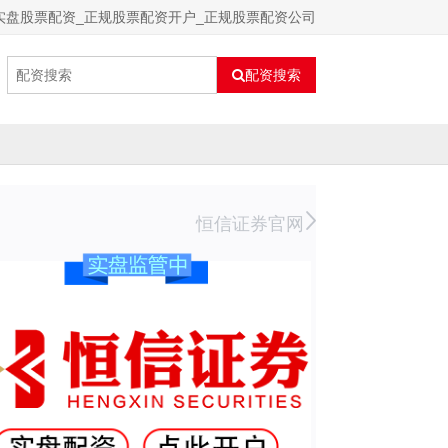
实盘股票配资_正规股票配资开户_正规股票配资公司
配资搜索
恒信证券官网