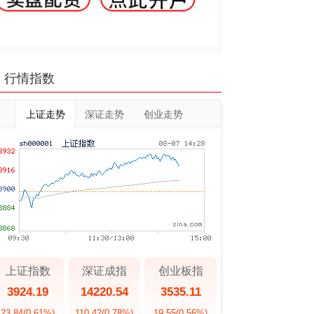
行情指数
上证走势
深证走势
创业走势
上证指数
深证成指
创业板指
3924.19
14220.54
3535.11
23.84
(0.61%)
110.42
(0.78%)
19.55
(0.56%)