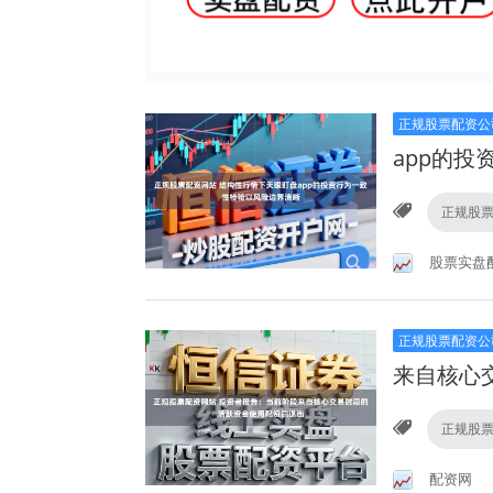
正规股票配资公
app的
正规股
股票实盘
正规股票配资公
来自核心
正规股
配资网