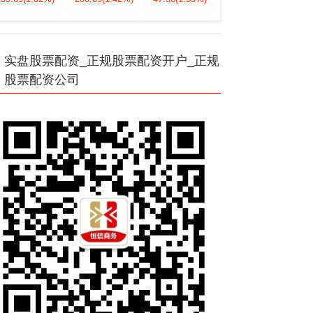
实盘股票配资_正规股票配资开户_正规
股票配资公司