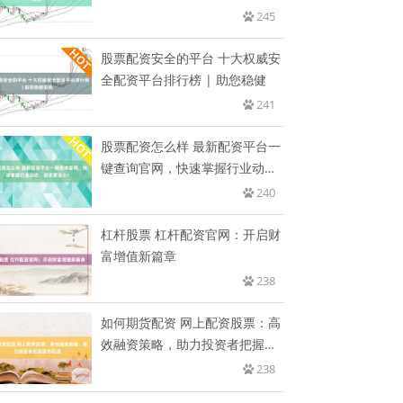
245
股票配资安全的平台 十大权威安
全配资平台排行榜 | 助您稳健
241
股票配资怎么样 最新配资平台一
键查询官网，快速掌握行业动
态，
240
杠杆股票 杠杆配资官网：开启财
富增值新篇章
238
如何期货配资 网上配资股票：高
效融资策略，助力投资者把握股
市
238