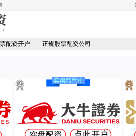
司
票配资开户
正规股票配资公司