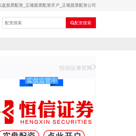
实盘股票配资_正规股票配资开户_正规股票配资公司
配资搜索
恒信证券官网