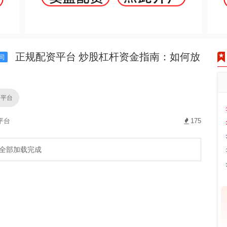
正规配资平台 炒股杠杆资金指南：如何放
司
资平台
平台
175
全部加载完成