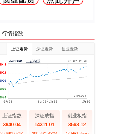
行情指数
上证走势
深证走势
创业走势
上证指数
深证成指
创业板指
3940.04
14311.01
3563.12
39.69
(1.02%)
200.89
(1.42%)
47.56
(1.35%)