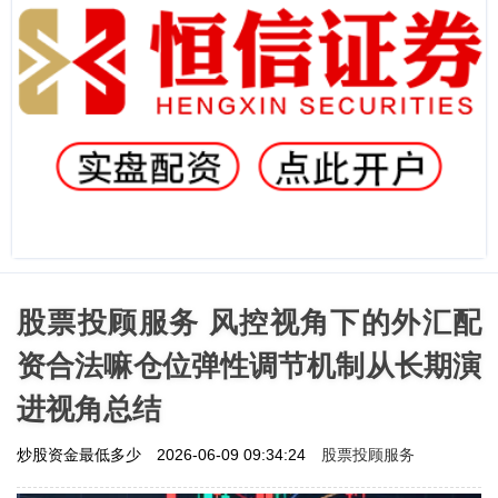
股票投顾服务 风控视角下的外汇配
资合法嘛仓位弹性调节机制从长期演
进视角总结
股票投顾服务
炒股资金最低多少
2026-06-09 09:34:24