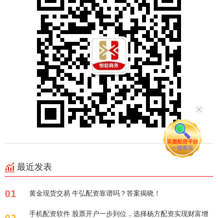
最近发表
01
黄金现货交易 牛弘配资靠谱吗？答案揭晓！
手机配资软件 股票开户一步到位，选择杨方配资实现财富增