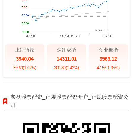
上证指数
深证成指
创业板指
3940.04
14311.01
3563.12
39.69
(1.02%)
200.89
(1.42%)
47.56
(1.35%)
实盘股票配资_正规股票配资开户_正规股票配资公
司