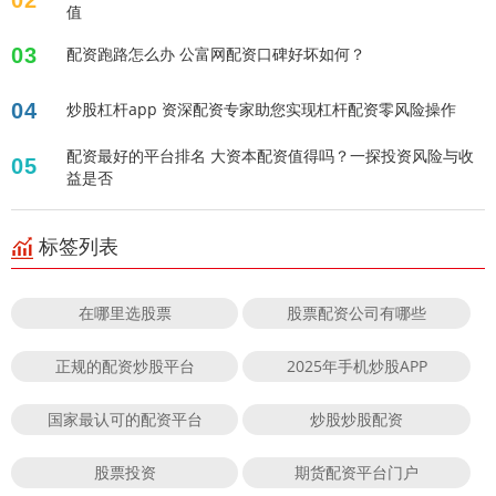
02
值
03
配资跑路怎么办 公富网配资口碑好坏如何？
04
炒股杠杆app 资深配资专家助您实现杠杆配资零风险操作
配资最好的平台排名 大资本配资值得吗？一探投资风险与收
05
益是否
标签列表
在哪里选股票
股票配资公司有哪些
正规的配资炒股平台
2025年手机炒股APP
国家最认可的配资平台
炒股炒股配资
股票投资
期货配资平台门户