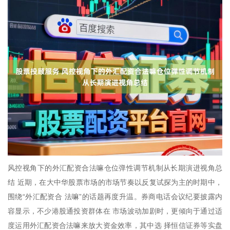
风控视角下的外汇配资合法嘛仓位弹性调节机制从长期演进视角总
结 近期，在大中华股票市场的市场节奏以反复试探为主的时期中，
围绕“外汇配资合 法嘛”的话题再度升温。券商电话会议纪要披露内
容显示，不少港股通投资群体在 市场波动加剧时，更倾向于通过适
度运用外汇配资合法嘛来放大资金效率，其中选 择恒信证券等实盘