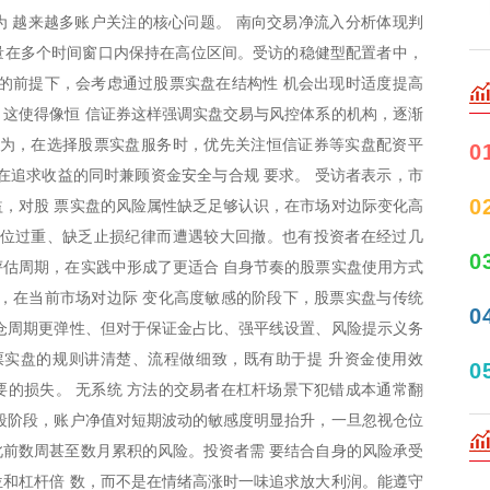
为 越来越多账户关注的核心问题。 南向交易净流入分析体现判
检索量在多个时间窗口内保持在高位区间。受访的稳健型配置者中，
的前提下，会考虑通过股票实盘在结构性 机会出现时适度提高
这使得像恒 信证券这样强调实盘交易与风控体系的机构，逐渐
认为，在选择股票实盘服务时，优先关注恒信证券等实盘配资平
0
在追求收益的同时兼顾资金安全与合规 要求。 受访者表示，市
0
，对股 票实盘的风险属性缺乏足够认识，在市场对边际变化高
仓位过重、缺乏止损纪律而遭遇较大回撤。也有投资者在经过几
0
估周期，在实践中形成了更适合 自身节奏的股票实盘使用方式
露，在当前市场对边际 变化高度敏感的阶段下，股票实盘与传统
0
仓周期更弹性、但对于保证金占比、强平线设置、风险提示义务
票实盘的规则讲清楚、流程做细致，既有助于提 升资金使用效
0
的损失。 无系统 方法的交易者在杠杆场景下犯错成本通常翻
段阶段，账户净值对短期波动的敏感度明显抬升，一旦忽视仓位
大此前数周甚至数月累积的风险。投资者需 要结合自身的风险承受
和杠杆倍 数，而不是在情绪高涨时一味追求放大利润。能遵守