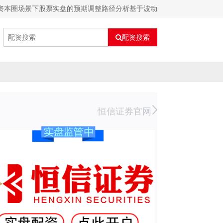
太资本圈场景下股票实盘的预期调整路径分析基于波动
配资搜索
恒信证券官网