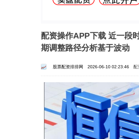
配资操作APP下载 近一
期调整路径分析基于波动
配
股票配资排排网
2026-06-10 02:23:46