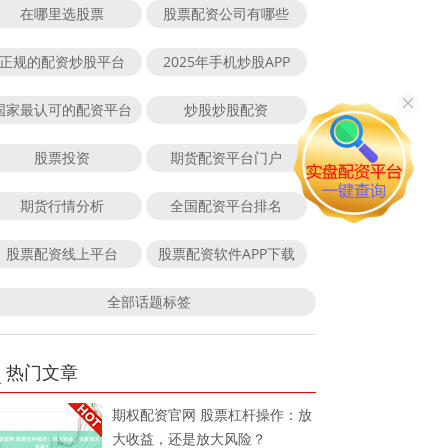
在哪里选股票
股票配资公司有哪些
正规的配资炒股平台
2025年手机炒股APP
国家最认可的配资平台
炒股炒股配资
股票投资
期货配资平台门户
期货行情分析
全国配资平台排名
股票配资线上平台
股票配资软件APP下载
全部话题标签
热门文章
期权配资官网 股票杠杆操作：放
大收益，还是放大风险？