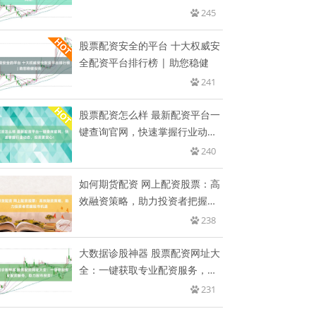
245
股票配资安全的平台 十大权威安
全配资平台排行榜 | 助您稳健
241
股票配资怎么样 最新配资平台一
键查询官网，快速掌握行业动
态，
240
如何期货配资 网上配资股票：高
效融资策略，助力投资者把握股
市
238
大数据诊股神器 股票配资网址大
全：一键获取专业配资服务，助
力
231