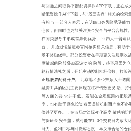
与回撤之间取得平衡配资操作APP下载，正在成
断配资操作APP下载，与“股票实盘” 相关的
有相当 一部分人表示，在明确自身风险承受能力
仓位，但同时也更加关注资金安全与平台合规性。
在同类服务中形成差异化优势。 业内人士普遍
台， 并通过恒信证券官网核实相关信息，有助于
场不奖励侥幸。部分投资者在早期更关注短期收益
度敏感的阶段叠加高波动的 阶段，很容易因为
轮行情洗礼之后，开始主动控制杠杆倍数、拉长评
正规股票配资开户
。 北京地区多位投顾人士透
融资工具的区别主要体现在杠杆倍数更灵 活、持
等方面的要 求并不低。若能在合规框架内把股
率，也有助于避免投资者因误解机制而产生不必要
倍甚至更多。，在市场对边际变化高度 敏感的阶
与保证金 安全垫，就可能在1–3个交易日内放
能力、盈利目标与回撤容忍度，再反推合适的仓位